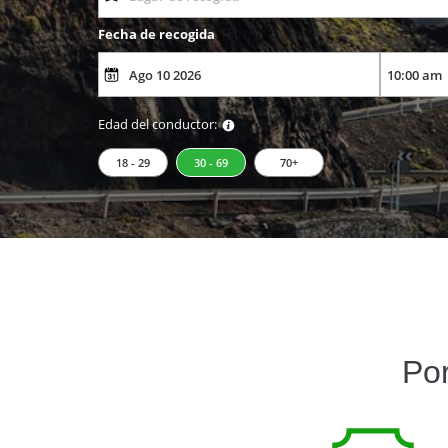
Fecha de recogida
Edad del conductor:
18 - 29
30 - 69
70+
Por