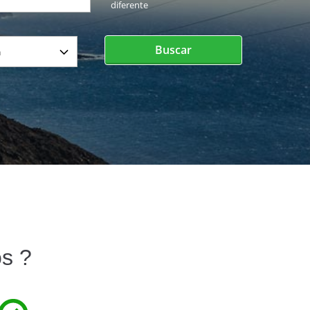
diferente
Buscar
os ?