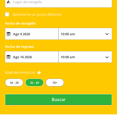
Devolver en un punto diferente
Fecha de recogida
Fecha de regreso
Edad del conductor:
18 - 29
30 - 69
70+
Buscar