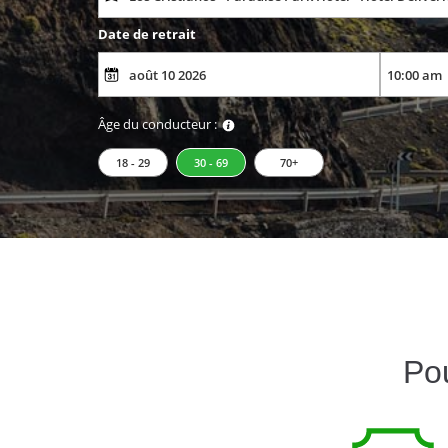
Date de retrait
Âge du conducteur :
18 - 29
30 - 69
70+
Pou