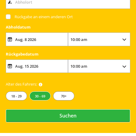
Rückgabe an einem anderen Ort
Abholdatum
Rückgabedatum
Alter des Fahrers:
18 - 29
30 - 69
70+
Suchen