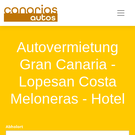
Autovermietung
Gran Canaria -
Lopesan Costa
Meloneras - Hotel
Abholort