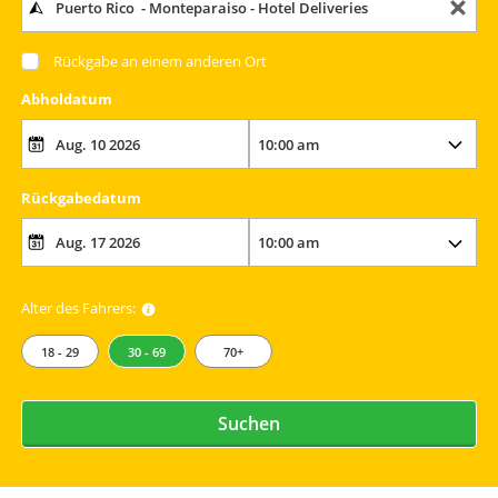
Rückgabe an einem anderen Ort
Abholdatum
Rückgabedatum
Alter des Fahrers:
18 - 29
30 - 69
70+
Suchen