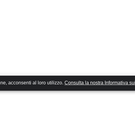
e, acconsenti al loro utilizzo.
Consulta la nostra Informativa su
Luoghi Più Popolari
AUTONOLEGGIO GRAN CANARIA - LAS