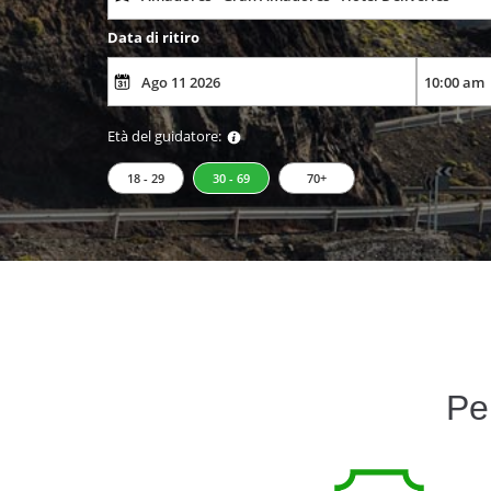
Data di ritiro
Età del guidatore:
18 - 29
30 - 69
70+
Pe