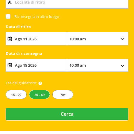
Riconsegna in altro luogo
Data di ritiro
Data di riconsegna
Età del guidatore:
18 - 29
30 - 69
70+
Cerca