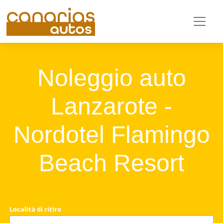
Noleggio auto
Lanzarote -
Nordotel Flamingo
Beach Resort
Località di ritiro