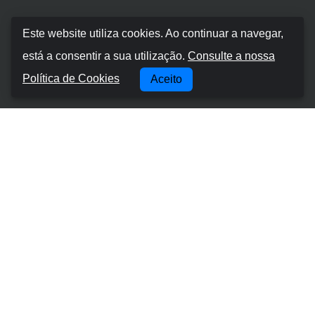
Canarias Autos
Este website utiliza cookies. Ao continuar a navegar,
está a consentir a sua utilização.
Consulte a nossa
Sobre nós
Política de Cookies
Aceito
Conduzir nas ilhas Canárias
Termos e Condições
Política de cookies
Política de Privacidade
Gerir Reserva