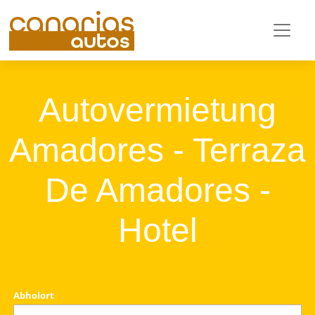
Autovermietung
Amadores - Terraza
De Amadores -
Hotel
Abholort