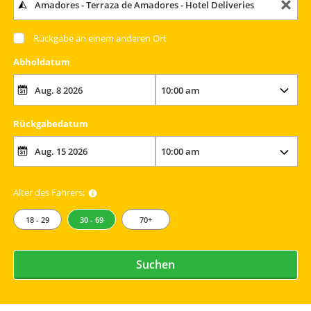
Rückgabe an einem anderen Ort
Abholdatum
Rückgabedatum
Alter des Fahrers:
18 - 29
30 - 69
70+
Suchen