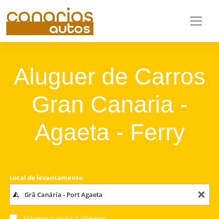
Aluguer de Carros
Gran Canaria -
Agaeta - Ferry
Local de levantamento
Entregar num local diferente