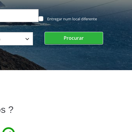
Entregar num local diferente
Procurar
s ?