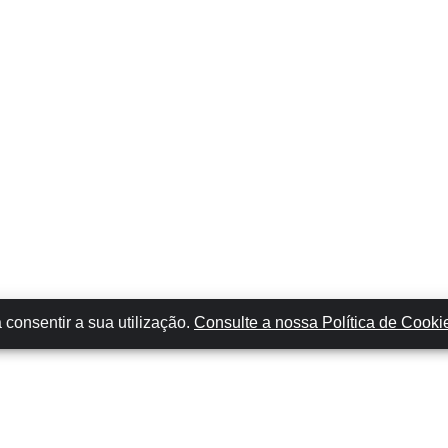
 consentir a sua utilização.
Consulte a nossa Política de Cooki
Locais Mais Populares