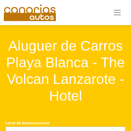
Aluguer de Carros
Playa Blanca - The
Volcan Lanzarote -
Hotel
Local de levantamento